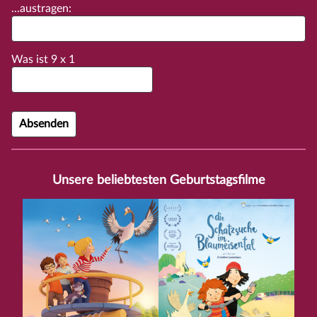
...austragen:
Was ist
9
x
1
Unsere beliebtesten Geburtstagsfilme