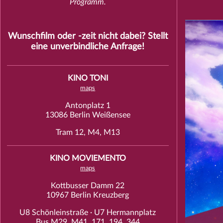
Programm.
Wunschfilm oder -zeit nicht dabei? Stellt
eine unverbindliche
Anfrage
!
KINO TONI
maps
Antonplatz 1
13086 Berlin Weißensee
Tram 12, M4, M13
KINO MOVIEMENTO
maps
Kottbusser Damm 22
10967 Berlin Kreuzberg
U8 Schönleinstraße · U7 Hermannplatz
Bus M29, M41, 171, 194, 344