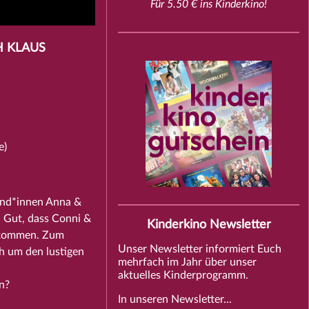
Für 5.50 € ins Kinderkino!
H KLAUS
e)
und*innen Anna &
. Gut, dass Conni &
Kinderkino Newsletter
bekommen. Zum
Unser Newsletter informiert Euch
h um den lustigen
mehrfach im Jahr über unser
aktuelles Kinderprogramm.
n?
In unseren Newsletter...