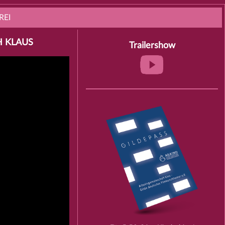
REI
H KLAUS
Trailershow