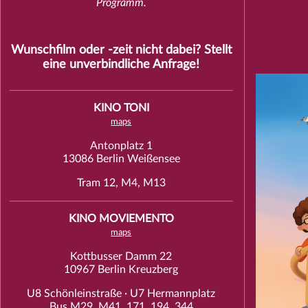
Programm.
Wunschfilm oder -zeit nicht dabei? Stellt
eine unverbindliche
Anfrage
!
KINO TONI
maps
Antonplatz 1
13086 Berlin Weißensee
Tram 12, M4, M13
KINO MOVIEMENTO
maps
Kottbusser Damm 22
10967 Berlin Kreuzberg
U8 Schönleinstraße · U7 Hermannplatz
Bus M29, M41, 171, 194, 344