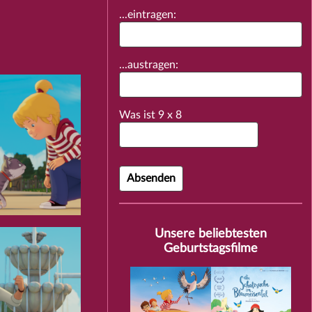
...eintragen:
...austragen:
Was ist
9
x
8
Unsere beliebtesten
Geburtstagsfilme