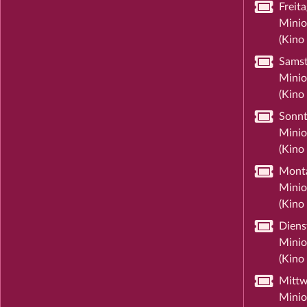
Freit
Minio
(Kino 
Samst
Minio
(Kino 
Sonnt
Minio
(Kino 
Monta
Minio
(Kino 
Diens
Minio
(Kino 
Mittw
Minio