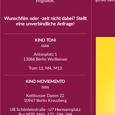
Programm.
Wunschfilm oder -zeit nicht dabei? Stellt
eine unverbindliche
Anfrage
!
KINO TONI
maps
Antonplatz 1
13086 Berlin Weißensee
Tram 12, M4, M13
KINO MOVIEMENTO
maps
Kottbusser Damm 22
10967 Berlin Kreuzberg
U8 Schönleinstraße · U7 Hermannplatz
Bus M29, M41, 171, 194, 344