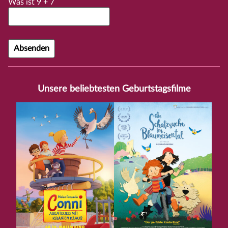
Was ist
9
+
7
Unsere beliebtesten Geburtstagsfilme