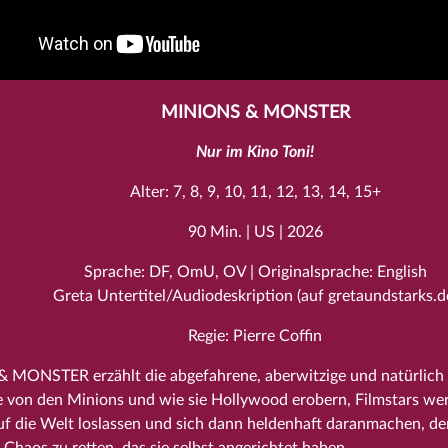
MINIONS & MONSTER
Nur im Kino Toni!
Alter: 7, 8, 9, 10, 11, 12, 13, 14, 15+
90 Min. | US | 2026
Sprache: DF, OmU, OV | Originalsprache: English
Greta Untertitel/Audiodeskription (auf gretaundstarks.d
Regie: Pierre Coffin
MONSTER erzählt die abgefahrene, aberwitzige und natürlich
 von den Minions und wie sie Hollywood erobern, Filmstars werde
f die Welt loslassen und sich dann heldenhaft daranmachen, de
Chaos zu retten, das sie selbst angerichtet haben.